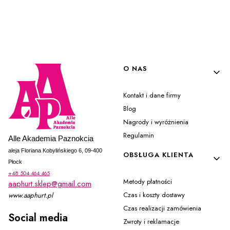
Linki w stopce
O NAS
Kontakt i dane firmy
Blog
Nagrody i wyróżnienia
Regulamin
Alle Akademia Paznokcia
aleja Floriana Kobylińskiego 6, 09-400
OBSŁUGA KLIENTA
Płock
+48 504 464 465
Metody płatności
aaphurt.sklep@gmail.com
Czas i koszty dostawy
www.aaphurt.pl
Czas realizacji zamówienia
Social media
Zwroty i reklamacje