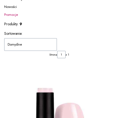
Nowości
Promocje
Koniec menu
Produkty:
9
Lista produktów
Sortowanie:
Domyślne
Strona
z 1