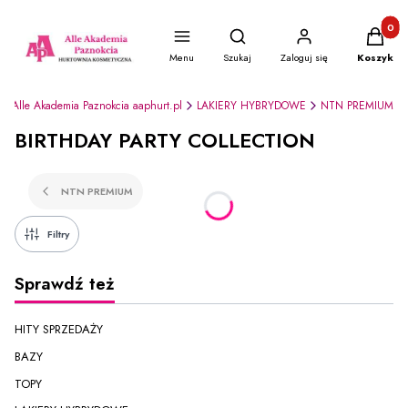
Produkty
Otwórz wyszukiwarkę
Menu
Szukaj
Zaloguj się
Koszyk
Alle Akademia Paznokcia aaphurt.pl
LAKIERY HYBRYDOWE
NTN PREMIUM
BIRTHDAY PARTY COLLECTION
NTN PREMIUM
Filtry
Sprawdź też
HITY SPRZEDAŻY
BAZY
TOPY