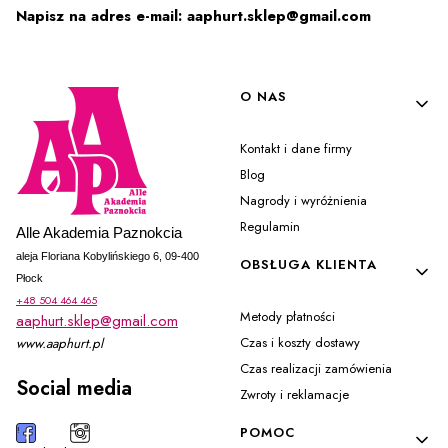
Napisz na adres e-mail: aaphurt.sklep@gmail.com
Linki w stopce
O NAS
Kontakt i dane firmy
Blog
Nagrody i wyróżnienia
Regulamin
Alle Akademia Paznokcia
aleja Floriana Kobylińskiego 6, 09-400
OBSŁUGA KLIENTA
Płock
+48 504 464 465
Metody płatności
aaphurt.sklep@gmail.com
Czas i koszty dostawy
www.aaphurt.pl
Czas realizacji zamówienia
Social media
Zwroty i reklamacje
POMOC