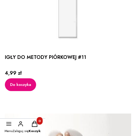
IGŁY DO METODY PIÓRKOWEJ #11
Cena
4,99 zł
Do koszyka
Produkty w koszyku: 0. Zobacz szczegóły
Menu
Zaloguj się
Koszyk