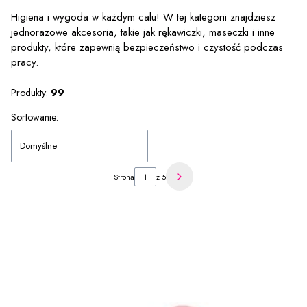
Koniec menu
Higiena i wygoda w każdym calu! W tej kategorii znajdziesz
jednorazowe akcesoria, takie jak rękawiczki, maseczki i inne
produkty, które zapewnią bezpieczeństwo i czystość podczas
pracy.
Produkty:
99
Lista produktów
Sortowanie:
Domyślne
Strona
z 5
Następne produkty