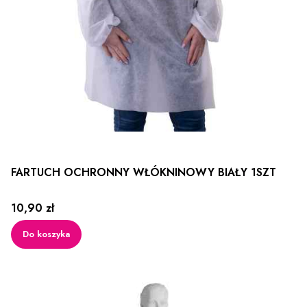
FARTUCH OCHRONNY WŁÓKNINOWY BIAŁY 1SZT
Cena
10,90 zł
Do koszyka