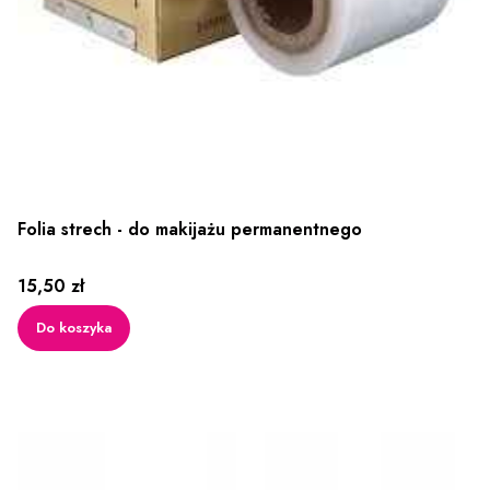
Folia strech - do makijażu permanentnego
Cena
15,50 zł
Do koszyka