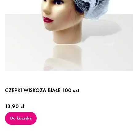
CZEPKI WISKOZA BIAŁE 100 szt
Cena
13,90 zł
Do koszyka