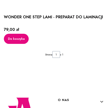
WONDER ONE STEP LAMI - PREPARAT DO LAMINACJI
Cena
79,00 zł
Do koszyka
Strona
z 1
Linki w stopce
O NAS