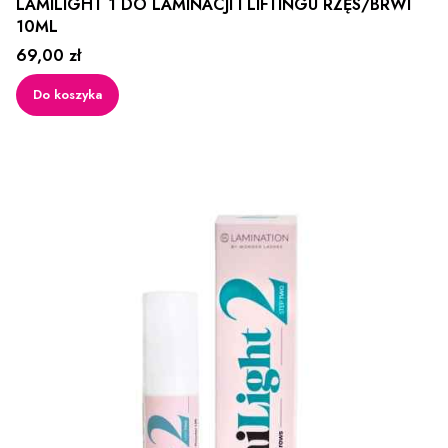
LAMILIGHT 1 DO LAMINACJI I LIFTINGU RZĘS/BRWI
10ML
Cena
69,00 zł
Do koszyka