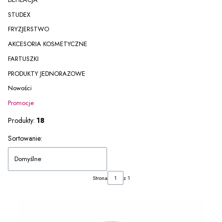
STUDEX
FRYZJERSTWO
AKCESORIA KOSMETYCZNE
FARTUSZKI
PRODUKTY JEDNORAZOWE
Nowości
Promocje
Koniec menu
Produkty:
18
Lista produktów
Sortowanie:
Domyślne
Strona
z 1