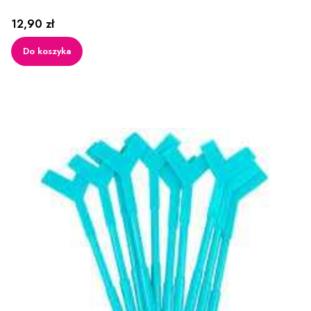
Cena
12,90 zł
Do koszyka