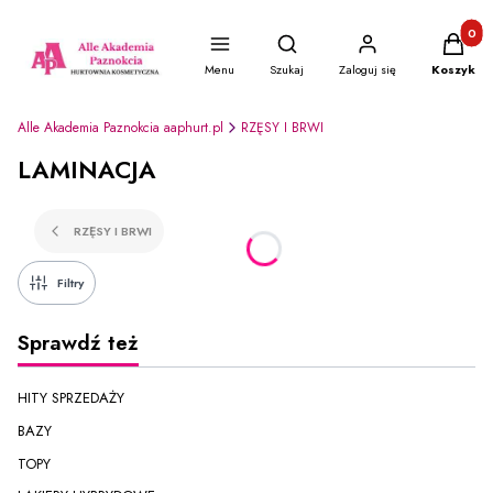
Produkty
Otwórz wyszukiwarkę
Menu
Szukaj
Zaloguj się
Koszyk
Alle Akademia Paznokcia aaphurt.pl
RZĘSY I BRWI
LAMINACJA
RZĘSY I BRWI
Filtry
Sprawdź też
HITY SPRZEDAŻY
BAZY
TOPY