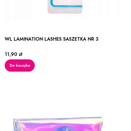
WL LAMINATION LASHES SASZETKA NR 3
Cena
11,90 zł
Do koszyka