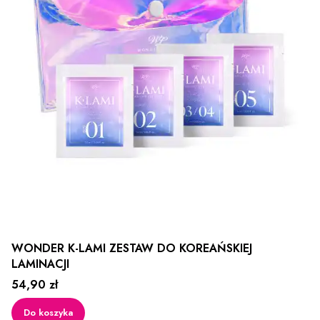
WONDER K-LAMI ZESTAW DO KOREAŃSKIEJ
LAMINACJI
Cena
54,90 zł
Do koszyka