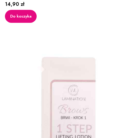
Cena
14,90 zł
Do koszyka