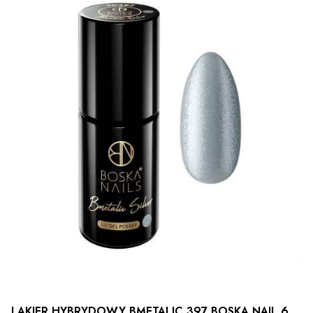
LAKIER HYBRYDOWY BMETALIC 397 BOSKA NAIL 6