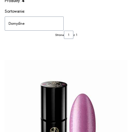
Produkty:
4
Lista produktów
Sortowanie:
Domyślne
Strona
z 1