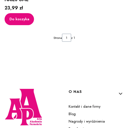
Cena
23,99 zł
Do koszyka
Strona
z 1
Linki w stopce
O NAS
Kontakt i dane firmy
Blog
Nagrody i wyróżnienia