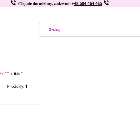
Chętnie doradzimy, zadzwoń:
+
48 504 464 465
AKIET
INNE
Produkty:
1
produktów
: