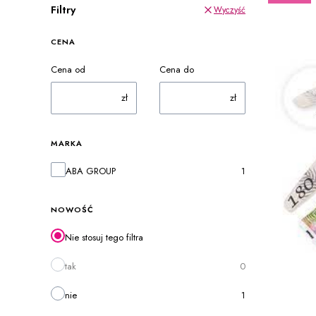
Filtry
Wyczyść
CENA
Cena od
Cena do
zł
zł
MARKA
Marka
ABA GROUP
1
NOWOŚĆ
Nie stosuj tego filtra
tak
0
nie
1