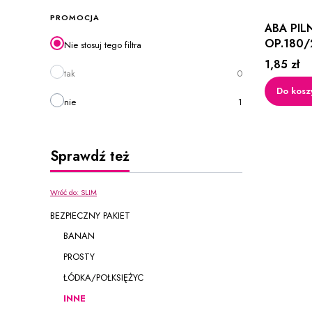
PROMOCJA
ABA PILN
OP.180/
Nie stosuj tego filtra
Cena
1,85 zł
tak
0
Do kosz
nie
1
Sprawdź też
Wróć do: SLIM
BEZPIECZNY PAKIET
BANAN
PROSTY
ŁÓDKA/POŁKSIĘŻYC
INNE