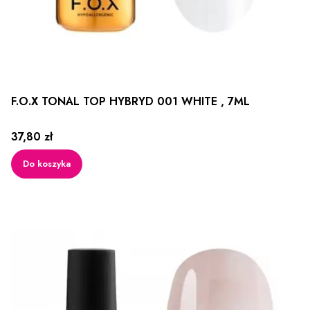
F.O.X TONAL TOP HYBRYD 001 WHITE , 7ML
Cena
37,80 zł
Do koszyka