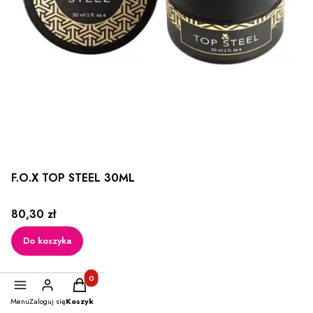
F.O.X TOP STEEL 30ML
Cena
80,30 zł
Do koszyka
Produkty w koszyku: 0. Zobacz szczegóły
Menu
Zaloguj się
Koszyk