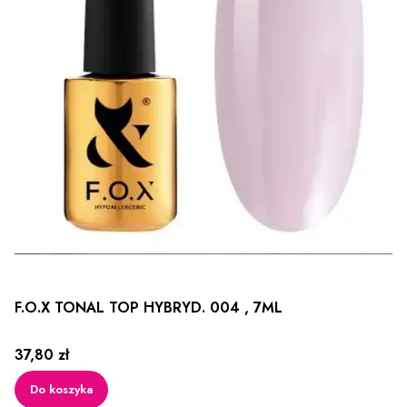
F.O.X TONAL TOP HYBRYD. 004 , 7ML
Cena
37,80 zł
Do koszyka