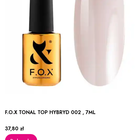
F.O.X TONAL TOP HYBRYD 002 , 7ML
Cena
37,80 zł