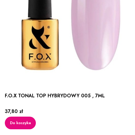
F.O.X TONAL TOP HYBRYDOWY 005 , 7ML
Cena
37,80 zł
Do koszyka