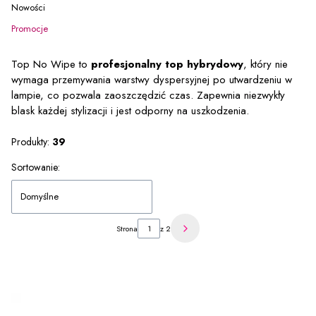
Nowości
Promocje
Koniec menu
Top No Wipe to
profesjonalny top hybrydowy
, który nie
wymaga przemywania warstwy dyspersyjnej po utwardzeniu w
lampie, co pozwala zaoszczędzić czas. Zapewnia niezwykły
blask każdej stylizacji i jest odporny na uszkodzenia.
Produkty:
39
Lista produktów
Sortowanie:
Domyślne
Strona
z 2
Następne produkty