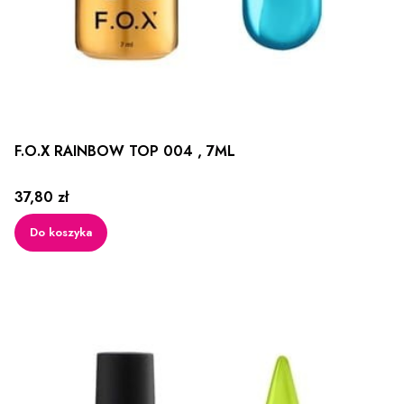
F.O.X RAINBOW TOP 004 , 7ML
Cena
37,80 zł
Do koszyka