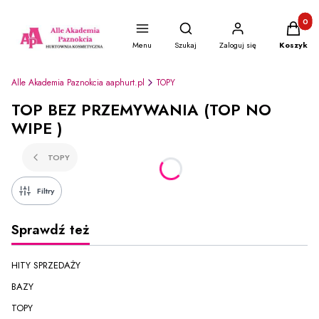
Produkty
Otwórz wyszukiwarkę
Menu
Szukaj
Zaloguj się
Koszyk
Alle Akademia Paznokcia aaphurt.pl
TOPY
TOP BEZ PRZEMYWANIA (TOP NO
WIPE )
TOPY
Filtry
Sprawdź też
HITY SPRZEDAŻY
BAZY
TOPY