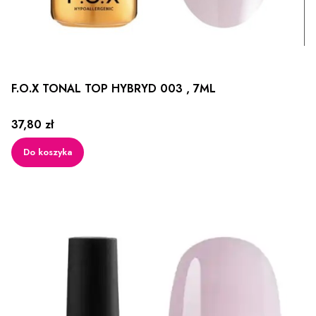
F.O.X TONAL TOP HYBRYD 003 , 7ML
Cena
37,80 zł
Do koszyka