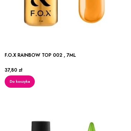
F.O.X RAINBOW TOP 002 , 7ML
Cena
37,80 zł
Do koszyka