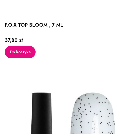
F.O.X TOP BLOOM , 7 ML
Cena
37,80 zł
Do koszyka