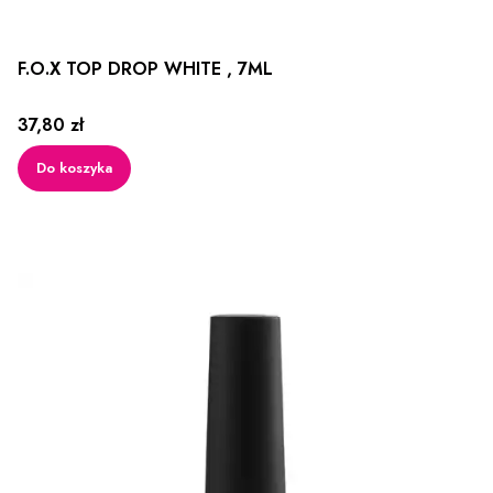
F.O.X TOP DROP WHITE , 7ML
Cena
37,80 zł
Do koszyka