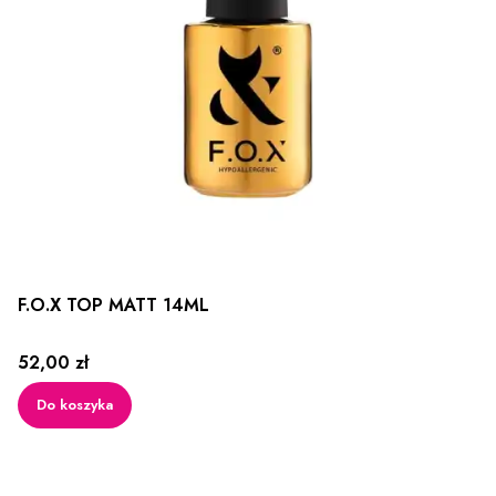
F.O.X TOP MATT 14ML
Cena
52,00 zł
Do koszyka