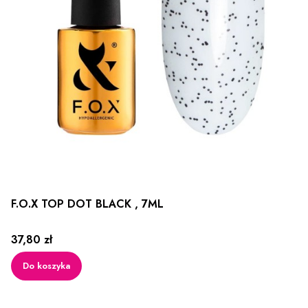
F.O.X TOP DOT BLACK , 7ML
Cena
37,80 zł
Do koszyka