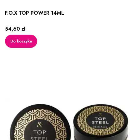
F.O.X TOP POWER 14ML
Cena
54,60 zł
Do koszyka