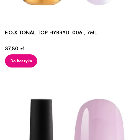
F.O.X TONAL TOP HYBRYD. 006 , 7ML
Cena
37,80 zł
Do koszyka