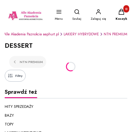
Produkty
Otwórz wyszukiwarkę
Menu
Szukaj
Zaloguj się
Koszyk
Alle Akademia Paznokcia aaphurt.pl
LAKIERY HYBRYDOWE
NTN PREMIUM
DESSERT
NTN PREMIUM
Filtry
Sprawdź też
HITY SPRZEDAŻY
BAZY
TOPY