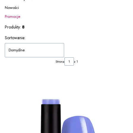
Nowości
Promocje
Koniec menu
Produkty:
8
Lista produktów
Sortowanie:
Domyślne
Strona
z 1