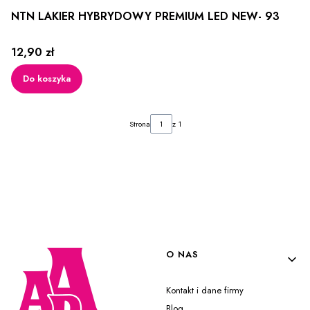
NTN LAKIER HYBRYDOWY PREMIUM LED NEW- 93
Cena
12,90 zł
Do koszyka
Strona
z 1
Linki w stopce
O NAS
Kontakt i dane firmy
Blog