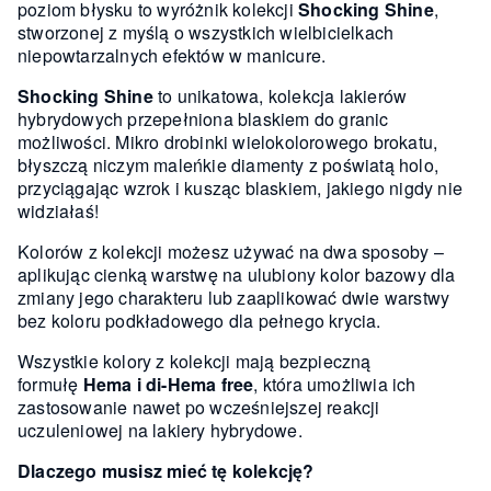
poziom błysku to wyróżnik kolekcji
Shocking Shine
,
stworzonej z myślą o wszystkich wielbicielkach
niepowtarzalnych efektów w manicure.
Shocking Shine
to unikatowa, kolekcja lakierów
hybrydowych przepełniona blaskiem do granic
możliwości. Mikro drobinki wielokolorowego brokatu,
błyszczą niczym maleńkie diamenty z poświatą holo,
przyciągając wzrok i kusząc blaskiem, jakiego nigdy nie
widziałaś!
Kolorów z kolekcji możesz używać na dwa sposoby –
aplikując cienką warstwę na ulubiony kolor bazowy dla
zmiany jego charakteru lub zaaplikować dwie warstwy
bez koloru podkładowego dla pełnego krycia.
Wszystkie kolory z kolekcji mają bezpieczną
formułę
Hema i di-Hema free
, która umożliwia ich
zastosowanie nawet po wcześniejszej reakcji
uczuleniowej na lakiery hybrydowe.
Dlaczego musisz mieć tę kolekcję?