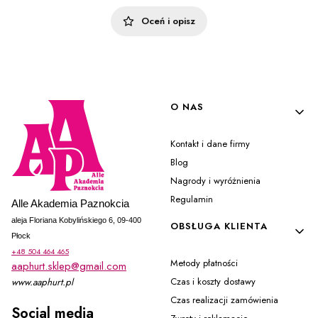
Oceń i opisz
Linki w stopce
O NAS
Kontakt i dane firmy
Blog
Nagrody i wyróżnienia
Regulamin
Alle Akademia Paznokcia
aleja Floriana Kobylińskiego 6, 09-400
OBSŁUGA KLIENTA
Płock
+48 504 464 465
Metody płatności
aaphurt.sklep@gmail.com
Czas i koszty dostawy
www.aaphurt.pl
Czas realizacji zamówienia
Social media