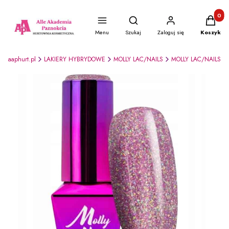
Produkty
Otwórz wyszukiwarkę
Menu
Szukaj
Zaloguj się
Koszyk
ia aaphurt.pl
LAKIERY HYBRYDOWE
MOLLY LAC/NAILS
MOLLY LAC/NAILS