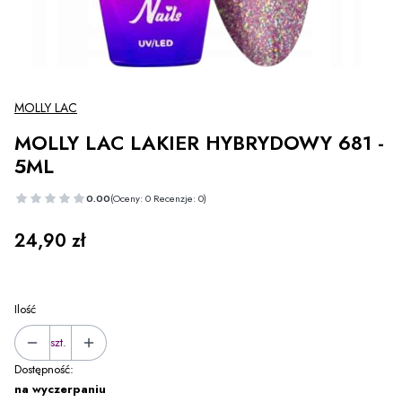
Etykiety
MOLLY LAC
MOLLY LAC LAKIER HYBRYDOWY 681 -
5ML
0.00
(Oceny: 0 Recenzje: 0)
Cena
24,90 zł
Ilość
szt.
Dostępność:
na wyczerpaniu