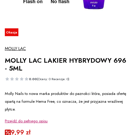
Etykiety
Okazja
MOLLY LAC
MOLLY LAC LAKIER HYBRYDOWY 696
- 5ML
0.00
(Oceny: 0 Recenzje: 0)
Molly Nails to nowa marka produktów do paznokci która, posiada ofertę
opartą na formule Hema Free, co oznacza, że jest przyjazna wrażliwej
płytce.
Przejdź do pełnego opisu
9,99 zł