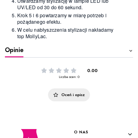
Utwardzamy stylizację w lampie LED lub
UV/LED od 30 do 60 sekund.
Krok 5 i 6 powtarzamy w miarę potrzeb i
pożądanego efektu.
W celu nabłyszczenia stylizacji nakładamy
top MollyLac.
Opinie
0.00
Liczba ocen: 0
Oceń i opisz
Linki w stopce
O NAS